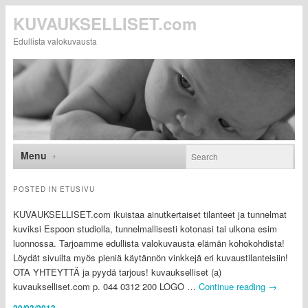
KUVAUKSELLISET.com
Edullista valokuvausta
Menu
POSTED IN
ETUSIVU
KUVAUKSELLISET.com ikuistaa ainutkertaiset tilanteet ja tunnelmat
kuviksi Espoon studiolla, tunnelmallisesti kotonasi tai ulkona esim
luonnossa. Tarjoamme edullista valokuvausta elämän kohokohdista!
Löydät sivuilta myös pieniä käytännön vinkkejä eri kuvaustilanteisiin!
OTA YHTEYTTÄ ja pyydä tarjous! kuvaukselliset (a)
kuvaukselliset.com p. 044 0312 200 LOGO …
Continue reading
→